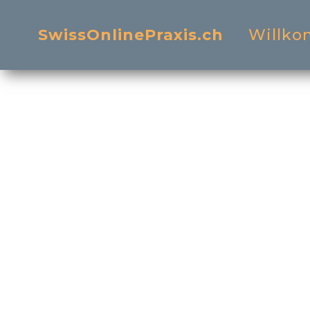
Swiss
Online
Praxis.ch
Willk